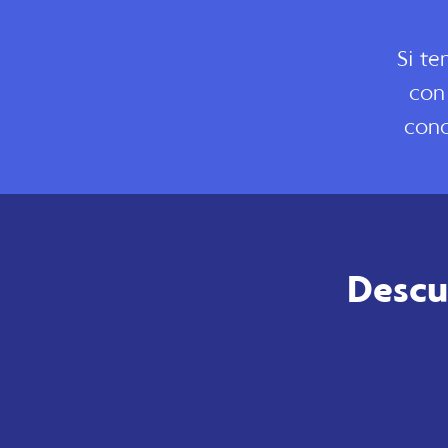
Si te
con
cono
Descu