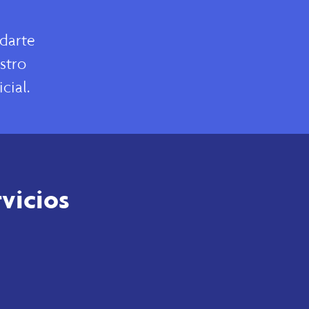
udarte
stro
cial.
vicios