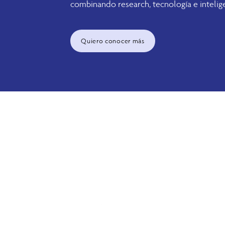
combinando research, tecnología e intelige
Quiero conocer más