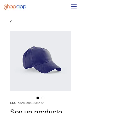
SKU: 632835642834572
Soy un producto